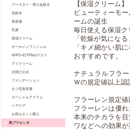
【保湿クリーム】 
ブースター・導入化粧水
ビューティーモー
化粧水
ームの誕生
美容液
毎日使える保湿
乳液
「乾燥が気になる
保湿クリーム
「キメ細かい肌に
オールインワンジェル
おすすめです。
APPS+E(TPNa)マスク
アイクリーム
ナチュラルフラー
日焼け止め
ファンデーション
Ｗの規定値以上認
まつ毛美容液
スペシャルアイテム
フラーレン規定値
ヘアケア
フラーレンは優れ
お得なセット購入
本来のチカラを目
馬プラセンタ
ワなどへの効果が