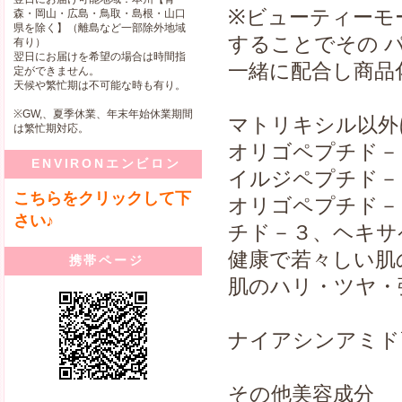
※ビューティーモ
森・岡山・広島・鳥取・島根・山口
県を除く】（離島など一部除外地域
することでその 
有り）
翌日にお届けを希望の場合は時間指
一緒に配合し商品
定ができません。
天候や繁忙期は不可能な時も有り。
※GW,、夏季休業、年末年始休業期間
マトリキシル以外
は繁忙期対応。
オリゴペプチド－
ENVIRONエンビロン
イルジペプチド－
こちらをクリックして下
オリゴペプチド－
さい♪
チド－３、ヘキサ
健康で若々しい肌
携帯ページ
肌のハリ・ツヤ・
ナイアシンアミド
その他美容成分