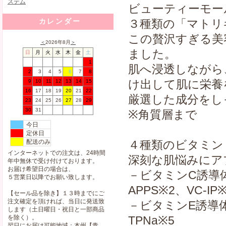
ビューティーモー
カレンダー
３種類の「マトリ
この贅沢すぎる美
＜
2026年8月
＞
ました。
日
月
火
水
木
金
土
1
肌へ浸透しながら
2
3
4
5
6
7
8
け出して肌に栄養
9
10
11
12
13
14
15
16
17
18
19
20
21
22
厳選した成分をし
23
24
25
26
27
28
29
30
31
※角質層まで
今日
定休日
配送のみ
４種類のビタミン
インターネットでの注文は、24時間
深刻な肌悩みにア
年中無休で受け付けております。
お届け希望日の場合は、
－ビタミンC誘導
５営業日以降でお願い致します。
APPS※2、VC-IP
【セール品を除き】１３時までにご
注文確定を頂ければ、当日に発送致
－ビタミンE誘導
します（土日曜日・祝日と一部商品
を除く）。
TPNa※5
翌日にお届け可能地域：本州【青