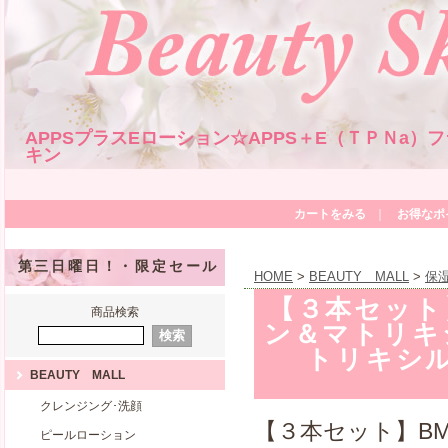
APPSプラスEローション☆APPS＋E（ＴＰＮa
キン
カートをみる
｜
お得なポ
第三日曜日！・限定セール
HOME
>
BEAUTY MALL
>
保
【３本セット
商品検索
ン＆マトリキ
トリキシル
BEAUTY MALL
クレンジング･洗顔
【３本セット】B
ピールローション