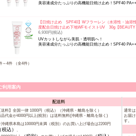
美容液成分たっぷりの高機能日焼け止め！SPF40 PA+
【日焼け止め SPF40】Wフラーレン（水溶性・油溶
度配合日焼け止め下地WFモイストUV 30g【BEAUTY 
6,930円(税込)
UVカットしながら美肌・透明肌へ！
美容液成分たっぷりの高機能日焼け止め！SPF40 PA+
件～4件 （全4件）
ご利用案内
配送料
【送料】全国一律 1000円（税込）（沖縄県・離島を除く）
通常は
商品代金が4000円以上(税別）は送料無料(沖縄県・離島を除く)
お届け
す。
※沖縄県本島は10000円未満（税別）のお買い上げ場合は2200円
（税込）
、