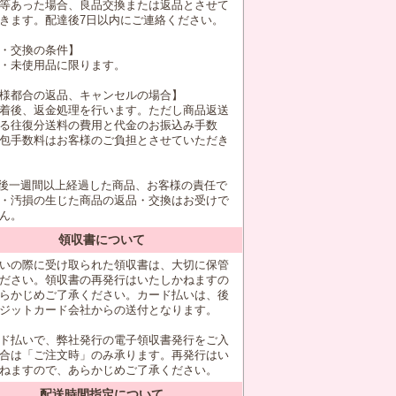
等あった場合、良品交換または返品とさせて
きます。配達後7日以内にご連絡ください。
・交換の条件】
・未使用品に限ります。
様都合の返品、キャンセルの場合】
着後、返金処理を行います。ただし商品返送
る往復分送料の費用と代金のお振込み手数
包手数料はお客様のご負担とさせていただき
後一週間以上経過した商品、お客様の責任で
・汚損の生じた商品の返品・交換はお受けで
ん。
領収書について
いの際に受け取られた領収書は、大切に保管
ださい。領収書の再発行はいたしかねますの
らかじめご了承ください。カード払いは、後
ジットカード会社からの送付となります。
ド払いで、弊社発行の電子領収書発行をご入
合は「ご注文時」のみ承ります。再発行はい
ねますので、あらかじめご了承ください。
配送時間指定について