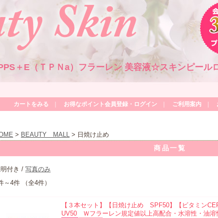
APPS＋E（ＴＰＮa）フラーレン 美容液☆スキンピー
カートをみる
｜
お得なポイント会員登録・ログイン
｜
ご利用案内
｜
OME
>
BEAUTY MALL
> 日焼け止め
商品一覧
明付き /
写真のみ
件～4件 （全4件）
【３本セット】【日焼け止め SPF50】【ビタミンC
UV50 Ｗフラーレン規定値以上高配合・水溶性・油溶