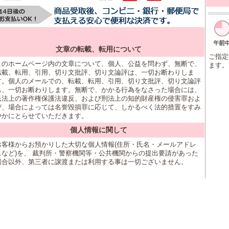
文章の転載、転用について
ご指定
このホームページ内の文章について、個人、公益を問わず、無断で、
ます。
転載、転用、引用、切り文批評、切り文論評は、一切お断わりしま
す。個人のメールでの、転載、転用、引用、切り文批評、切り文論評
も、一切お断わりします。無断で、かかる行為をなさった場合には、
民法上の著作権保護法違反、および刑法上の知的財産権の侵害罪およ
び、場合によっては名誉毀損罪に応じて、しかるべく法的措置をすみ
やかにとらせていただきます。
個人情報に関して
お客様からお預かりした大切な個人情報(住所・氏名・メールアドレ
スなど)を、 裁判所・警察機関等・公共機関からの提出要請があった
場合以外、第三者に譲渡または利用する事は一切ございません。