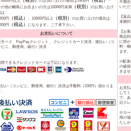
（税別）
（税込）
0000円以上
のお買い上げの場合は1400円
・
不都合
（税別）
いただ
その他の離島にお住まいの方は10000円未満
のお買い上げ
場は
【返品
（税込）
（税別）
800円
、10000円以上
のお買い上げの場合は
未開封
（税込）
000円
になります。ご了承下さい。
【お客
お支払いについて
商品到
に掛か
楽天ペイ、PayPayクレジット
、
クレジットカード決済、後払い（コ
料・梱
ンビニ、郵便局、銀行）決済
ます。
※配達
利用できるクレジットカードは下記になります。
の破損
きませ
後払い（コンビニ、郵便局、銀行）決済は手数料（330円）掛かりま
お支払
す。
してく
で、あ
日クレ
※カー
用の場
たしか