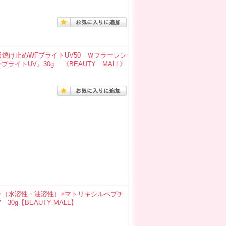
日焼け止めWFブライトUV50 Ｗフラーレン
イトUV』30g 《BEAUTY MALL》
ン（水溶性・油溶性）×マトリキシルペプチ
g【BEAUTY MALL】