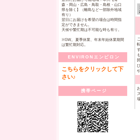
森・岡山・広島・鳥取・島根・山口
県を除く】（離島など一部除外地域
有り）
翌日にお届けを希望の場合は時間指
定ができません。
天候や繁忙期は不可能な時も有り。
※GW,、夏季休業、年末年始休業期間
は繁忙期対応。
ENVIRONエンビロン
こちらをクリックして下
さい♪
携帯ページ