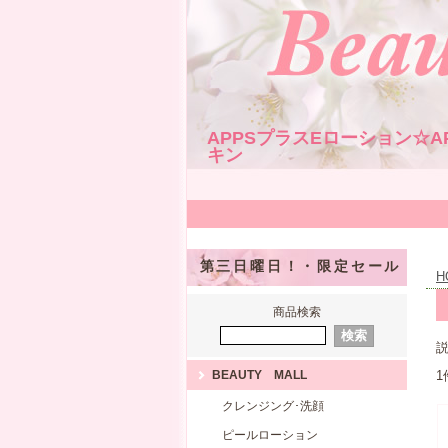
APPSプラスEローション☆
キン
第三日曜日！・限定セール
H
商品検索
説
BEAUTY MALL
1
クレンジング･洗顔
ピールローション