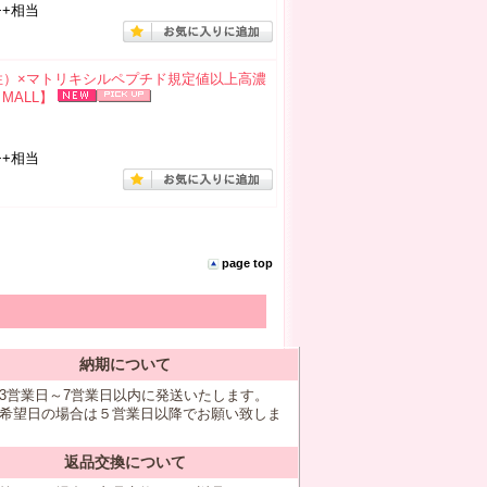
++相当
性）×マトリキシルペプチド規定値以上高濃
MALL】
++相当
page top
納期について
3営業日～7営業日以内に発送いたします。
希望日の場合は５営業日以降でお願い致しま
返品交換について