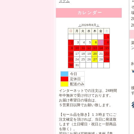
１
カレンダー
2
2
＜
2026年8月
＞
日
月
火
水
木
金
土
1
2
3
4
5
6
7
8
9
10
11
12
13
14
15
16
17
18
19
20
21
22
23
24
25
26
27
28
29
30
31
今日
定休日
配送のみ
インターネットでの注文は、24時間
年中無休で受け付けております。
お届け希望日の場合は、
５営業日以降でお願い致します。
【セール品を除き】１３時までにご
注文確定を頂ければ、当日に発送致
します（土日曜日・祝日と一部商品
を除く）。
翌日にお届け可能地域：本州【青