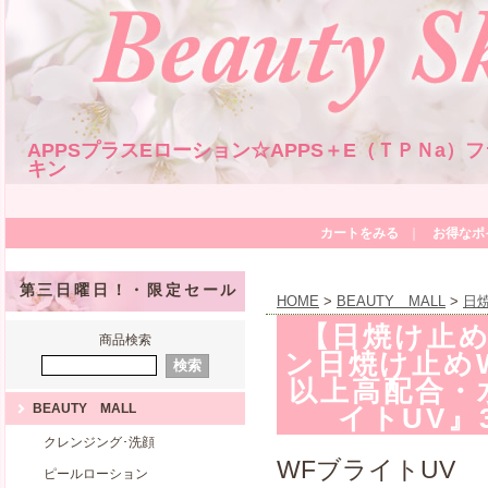
APPSプラスEローション☆APPS＋E（ＴＰＮa
キン
カートをみる
｜
お得なポ
第三日曜日！・限定セール
HOME
>
BEAUTY MALL
>
日
【日焼け止め
商品検索
ン日焼け止め
以上高配合・
BEAUTY MALL
イトUV』
クレンジング･洗顔
WFブライトUV
ピールローション