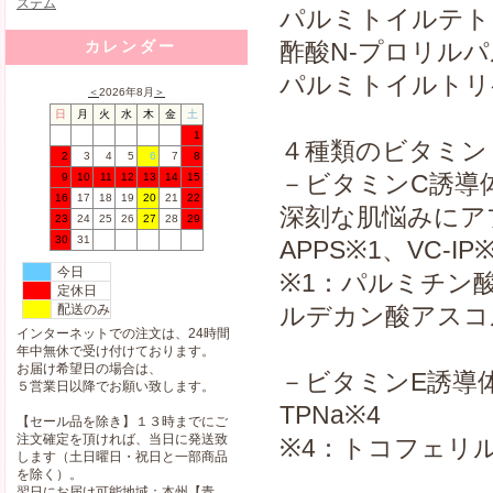
パルミトイルテト
カレンダー
酢酸N-プロリルパ
パルミトイルトリペ
＜
2026年8月
＞
日
月
火
水
木
金
土
1
４種類のビタミン
2
3
4
5
6
7
8
－ビタミンC誘導
9
10
11
12
13
14
15
16
17
18
19
20
21
22
深刻な肌悩みにア
23
24
25
26
27
28
29
30
31
APPS※1、VC-IP
今日
※1：パルミチン
定休日
配送のみ
ルデカン酸アスコ
インターネットでの注文は、24時間
年中無休で受け付けております。
お届け希望日の場合は、
－ビタミンE誘導
５営業日以降でお願い致します。
TPNa※4
【セール品を除き】１３時までにご
注文確定を頂ければ、当日に発送致
※4：トコフェリ
します（土日曜日・祝日と一部商品
を除く）。
翌日にお届け可能地域：本州【青