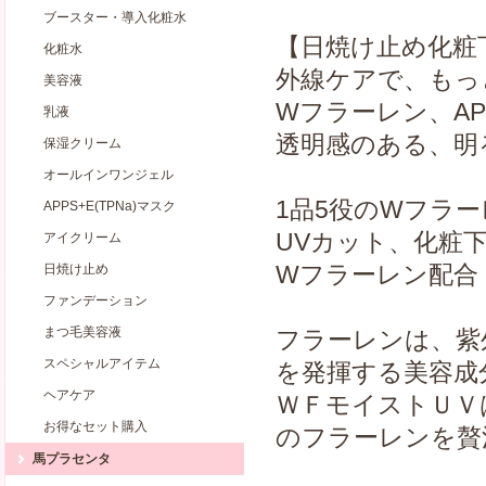
ブースター・導入化粧水
【日焼け止め化粧下地
化粧水
外線ケアで、もっ
美容液
Wフラーレン、AP
乳液
透明感のある、明
保湿クリーム
オールインワンジェル
1品5役のWフラー
APPS+E(TPNa)マスク
UVカット、化粧
アイクリーム
Wフラーレン配合
日焼け止め
ファンデーション
まつ毛美容液
フラーレンは、紫
スペシャルアイテム
を発揮する美容成
ヘアケア
ＷＦモイストＵＶ
お得なセット購入
のフラーレンを贅
馬プラセンタ