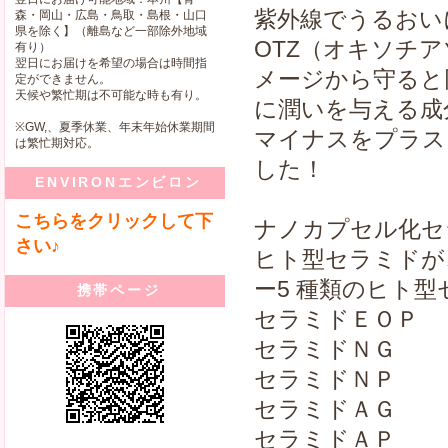
紫外線でうるおい
森・岡山・広島・鳥取・島根・山口
県を除く】（離島など一部除外地域
OTZ（オキソチ
有り）
翌日にお届けを希望の場合は時間指
メージから守ると
定ができません。
天候や繁忙期は不可能な時も有り。
に潤いを与える成
※GW,、夏季休業、年末年始休業期間
マイナスをプラス
は繁忙期対応。
した！
ENVIRONエンビロン
こちらをクリックして下
ナノカプセル化セ
さい♪
ヒト型セラミドが
ー5 種類のヒト
携帯ページ
セラミドＥＯＰ
セラミドＮＧ
セラミドＮＰ
セラミドＡＧ
セラミドＡＰ